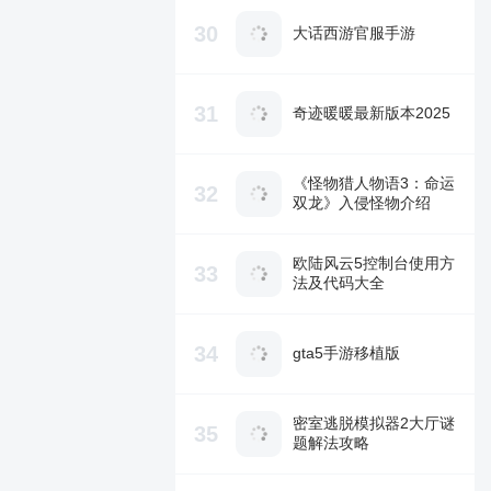
30
大话西游官服手游
31
奇迹暖暖最新版本2025
《怪物猎人物语3：命运
32
双龙》入侵怪物介绍
欧陆风云5控制台使用方
33
法及代码大全
34
gta5手游移植版
密室逃脱模拟器2大厅谜
35
题解法攻略