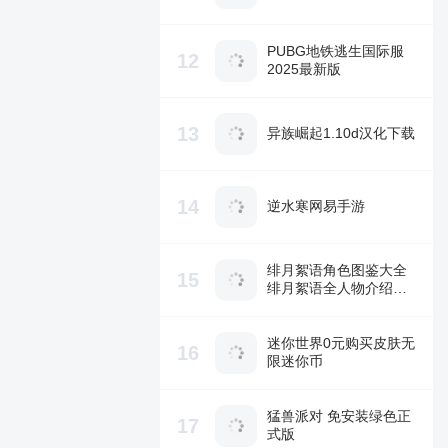
PUBG地铁逃生国际服
12
2025最新版
13
异族崛起1.10d汉化下载
14
逆水寒网易手游
绯月絮语角色图鉴大全
15
绯月絮语全人物介绍与
技能解析
迷你世界0元购买皮肤无
16
限迷你币
猛兽派对 免安装绿色正
17
式版