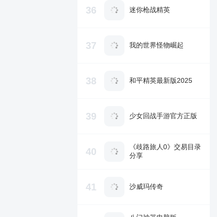
36
迷你枪战精英
37
我的世界怪物崛起
38
和平精英最新版2025
39
少女回战手游官方正版
《歧路旅人0》交易目录
40
分享
41
沙威玛传奇