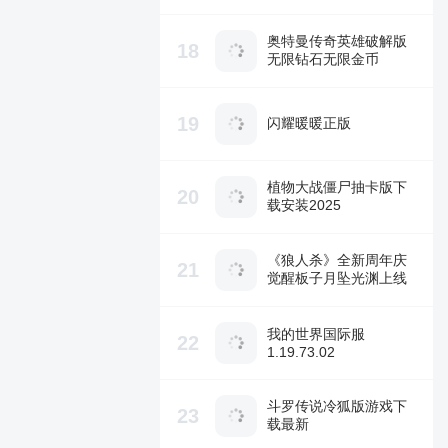
奥特曼传奇英雄破解版
18
无限钻石无限金币
19
闪耀暖暖正版
植物大战僵尸抽卡版下
20
载安装2025
《狼人杀》全新周年庆
21
觉醒板子月坠光渊上线
我的世界国际服
22
1.19.73.02
斗罗传说冷狐版游戏下
23
载最新