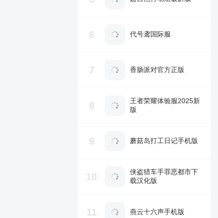
6
代号鸢国际服
7
香肠派对官方正版
王者荣耀体验服2025新
8
版
9
蘑菇岛打工日记手机版
侠盗猎车手罪恶都市下
10
载汉化版
11
燕云十六声手机版