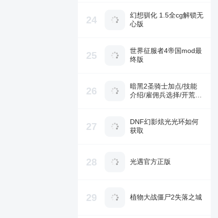
幻想驯化 1.5全cg解锁无
24
心版
世界征服者4帝国mod最
25
终版
暗黑2圣骑士加点/技能
26
介绍/雇佣兵选择/开荒攻
略
DNF幻影炫光光环如何
27
获取
28
光遇官方正版
29
植物大战僵尸2失落之城