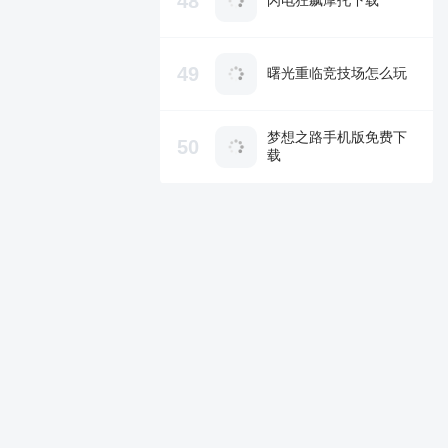
48
闪电狂飙摩托下载
49
曙光重临竞技场怎么玩
梦想之路手机版免费下
50
载