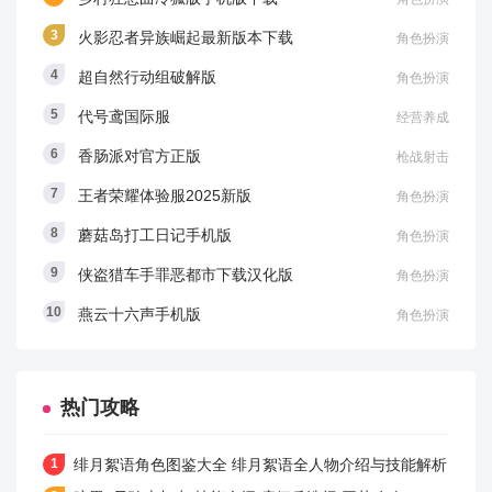
火影忍者异族崛起最新版本下载
角色扮演
超自然行动组破解版
角色扮演
代号鸢国际服
经营养成
香肠派对官方正版
枪战射击
王者荣耀体验服2025新版
角色扮演
蘑菇岛打工日记手机版
角色扮演
侠盗猎车手罪恶都市下载汉化版
角色扮演
燕云十六声手机版
角色扮演
热门攻略
绯月絮语角色图鉴大全 绯月絮语全人物介绍与技能解析