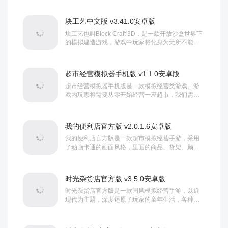
是皇帝、名臣、侠客、将领，亦或者是其他各路豪
杰，在这里都有独立的剧本，以历史史实...
块工艺中文版 v3.41.0安卓版
块工艺也叫Block Craft 3D，是一款开放沙盒世界下
的模拟建造游戏，游戏中玩家将化身为无所不能的
造物主，通过组合不同像素方块来打造属于你的理
想世界，在无限开放的沙盒世界里可尽情发挥想
象，只要是你能想到的建筑在这里都可...
超市经营模拟器手机版 v1.1.0安卓版
超市经营模拟器手机版是一款模拟经营类游戏。游
戏内玩家将需要从零开始经营一座超市，我们需要
通过电脑来购买商品，然后将购买的商品放置到货
架上并对它们价格进行调整，然后在线处理顾客的
订单来获取大额的货币，这些货币可...
我的便利店官方版 v2.0.1.6安卓版
我的便利店官方版是一款超市模拟经营手游，采用
了动画卡通的画面风格，里面的商品、货架、顾客
以及各种道具都设计的很精致，再加上众多萌系可
爱的主角，让玩家在经营之时会有一种看动画的感
觉，带给你超萌的视觉享受。...
时光杂货店官方版 v3.5.0安卓版
时光杂货店官方版是一款国风模拟经营手游，以近
现代为主题，深度还原了玩家的童年生活，各种小
卖部、玩具店、零食、电玩等等应有尽有，为你带
来最原汁原味的80、90年代的生活，同时你还有机
会和宝强哥一同穿越致富。...