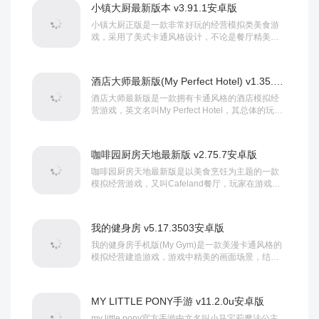
营模式，为玩家们带来身临其境的游戏体...
小镇大厨最新版本 v3.91.1安卓版
小镇大厨正版是一款非常好玩的经营模拟类美食游
戏，采用了美式卡通风格设计，不论是餐厅精美的
场景，逼真的食物造型，还是整体游戏精致靓丽的
游戏画风，都给玩家带来了极大的趣味性。在游戏
当中玩家将会化身为一名厨师，起初只是...
酒店大师最新版(My Perfect Hotel) v1.35.1中文版
酒店大师最新版是一款拥有卡通风格的酒店模拟经
营游戏，英文名叫My Perfect Hotel，其总体的玩法
相当的有趣，在这里拥有着超多趣味性十足的玩法
和模式，玩家们可以在里面自由的进行选择，每种
玩法模式都将会带给你不同的冒险体...
咖啡园厨房天地最新版 v2.75.7安卓版
咖啡园厨房天地最新版是以美食烹饪为主题的一款
模拟经营游戏，又叫Cafeland餐厅，玩家在游戏中
将扮演一位热爱烹饪的店主，经营着一家小小的餐
厅，目标是通过自己的厨艺和创意，将这个小餐厅
逐渐打造成一家豪华的大餐馆。...
我的健身房 v5.17.3503安卓版
我的健身房手机版(My Gym)是一款美漫卡通风格的
模拟经营建造游戏，游戏中精美的画面场景，结合
完美呈现的身临其境般体验，宛如真实情景一般，
在这里你将通过经营一家健身房来实现财富帝国。
该游戏为玩家们提供了许多有趣玩法...
MY LITTLE PONY手游 v11.2.0u安卓版
my little pony官方手游中文名叫小马宝莉魔法公主，