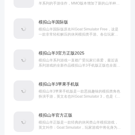
羊系列的手游佳作，MMO版本增加了新的山羊种类
可选，依旧是开放式的地图探索，并且地图中隐藏
了丰富的彩蛋，延续该系列游戏一贯的魔性玩法，
趣味十足，游戏最大的亮点就是支持多人在...
模拟山羊国际版
模拟山羊国际版原名叫Goat Simulator Free，这是
一款非常轻松解压的休闲模拟类手游。各位玩家们
将会在游戏中扮演一只愚蠢的山羊，你可以控制山
羊在城市中自由探索冒险，游戏内没有任何的规则
束缚，以开放世界的形式呈现，你可...
模拟山羊3官方正版2025
模拟山羊系列游戏一直都广受玩家们喜爱，最近该
系列游戏的全新作品模拟山羊3手机版正版也全面上
线了，这是一款以山羊为题材的模拟动作搞怪类手
游，由pc端移植而来，不仅完美继承了该系列经典
的玩法和特色，各种趣味bug和游戏中...
模拟山羊3苹果手机版
模拟山羊3苹果手机版是一款恶搞趣味的模拟类角色
扮演手游，英文名也叫Goat Simulator 3，也是《模
拟山羊》系列的最新续作，由coffee stain
publishing原班人马精心制作和发行，确保了游戏的
高品质和丰富玩法，不仅继承了模拟山...
模拟山羊官方正版
模拟山羊正版是一款经典的休闲类山羊模拟游戏，
英文叫作：Goat Simulator，玩家游戏中将化身为一
只山羊，你可以进行一系列的破坏活动，如加速奔