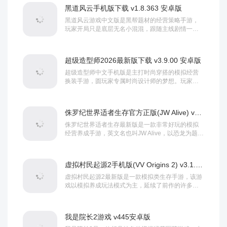
国。游戏采用清新治愈的卡通画风，上百种...
黑道风云手机版下载 v1.8.363 安卓版
黑道风云游戏中文版是黑帮题材的经营策略手游，
玩家开局只是底层无名小混混，跟随主线剧情一步
步闯荡城市。你会卷入各类利益冲突与势力阴谋，
和全球其他玩家角逐，争夺城市黑手党霸主之位。
过程中可以招揽风格各异的手下扩充...
超级造型师2026最新版下载 v3.9.00 安卓版
超级造型师中文手机版是主打时尚穿搭的模拟经营
换装手游，圆玩家专属时尚设计师的梦想。玩家将
化身专业造型师，依靠自身独到的时尚审美，为前
来消费的顾客定制全套妆容与造型，从妆容、发
型、成衣到各类配饰均可自由组合搭配...
侏罗纪世界适者生存官方正版(JW Alive) v3.21.46安卓版
侏罗纪世界适者生存最新版是一款非常好玩的模拟
经营养成手游，英文名也叫JW Alive，以恐龙为题
材，采用了顶尖的3D渲染技术打造，可以让玩家深
切的感受到游戏其高清精致的画面、真实逼真的恐
龙设定，还拥有引人入胜的全新故事剧...
虚拟村民起源2手机版(VV Origins 2) v3.1.44安卓版
虚拟村民起源2最新版是一款模拟类生存手游，该游
戏以模拟养成玩法模式为主，延续了前作的许多经
典元素和玩法，当玩家落入一个荒废的岛屿时候，
为了生存下来你要在这里寻找可以建造家园的各种
资源，建造房屋，木船，打猎，非常高自由...
我是院长2游戏 v445安卓版