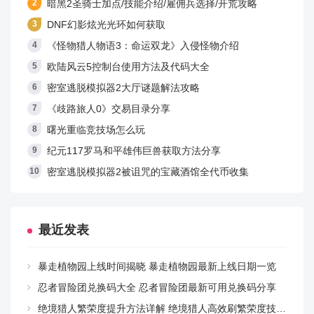
暗黑2圣骑士加点/技能介绍/雇佣兵选择/开荒攻略
DNF幻影炫光光环如何获取
《怪物猎人物语3：命运双龙》入侵怪物介绍
欧陆风云5控制台使用方法及代码大全
密室逃脱模拟器2大厅谜题解法攻略
《歧路旅人0》交易目录分享
曙光重临竞技场怎么玩
纪元117罗马和平雄伟巨兽获取方法分享
密室逃脱模拟器2被诅咒的宝藏酒馆全代币收集
最近发表
暴走植物园上线时间揭晓 暴走植物园最新上线日期一览
忍者冒险团兑换码大全 忍者冒险团最新可用兑换码分享
绝境猎人繁荣度提升方法详解 绝境猎人高效刷繁荣度技巧与实用攻略