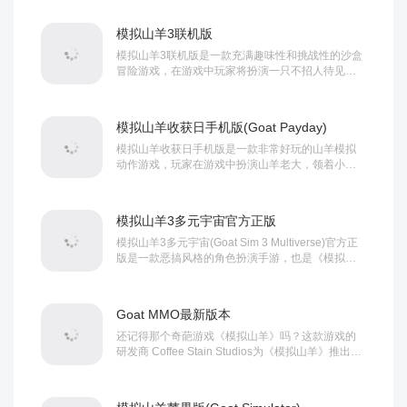
跑、用羊角撞人、破坏建筑设施等，尽情释放生活
中学习工作的压力。...
模拟山羊3联机版
模拟山羊3联机版是一款充满趣味性和挑战性的沙盒
冒险游戏，在游戏中玩家将扮演一只不招人待见的
山羊，在极具真实感的农场沙盒场景中体验一场全
新冒险，在这里你可以随心所欲地跳跃、滑行和破
坏一切障碍物，无论是建筑物、汽...
模拟山羊收获日手机版(Goat Payday)
模拟山羊收获日手机版是一款非常好玩的山羊模拟
动作游戏，玩家在游戏中扮演山羊老大，领着小伙
伴们逃出了动物园，然后组织他们去抢银行，同时
还要从警察手中逃脱出来。游戏继承了模拟山羊系
列的模式，玩家可以组建自己的梦幻乐...
模拟山羊3多元宇宙官方正版
模拟山羊3多元宇宙(Goat Sim 3 Multiverse)官方正
版是一款恶搞风格的角色扮演手游，也是《模拟山
羊3》的全新dlc，此版本包含了一个全新的线性故
事，玩家需要通过访问多元宇宙裂缝中的各种地点
来收集一系列宝石，更加入了新的...
Goat MMO最新版本
还记得那个奇葩游戏《模拟山羊》吗？这款游戏的
研发商 Coffee Stain Studios为《模拟山羊》推出新
的游戏——Goat MMO，它是一款全新的模拟类手
游。该作不仅将锁定“绵羊与山羊”的阵营战争，还将
提供数十种支线任务与五种...