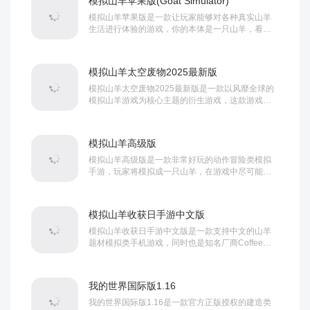
模拟山羊苹果版(Goat Simulator)
模拟山羊苹果版是一款让玩家能够对各种真实山羊
生活进行体验的游戏，你的本体是一只山羊，看似
普通但这只山羊不简单，能够变身为各种形态，不
同品种所拥有的技能也都不一样，玩家需要控制山
羊横冲直撞去完成各种任务，解锁成就之...
模拟山羊太空废物2025最新版
模拟山羊太空废物2025最新版是一款以风靡全球的
模拟山羊游戏为核心主题的衍生游戏，这款游戏同
样是一贯的熟悉恶搞玩法和超大的开放式世界设
定，但与其他相同类型的游戏不同的是，所在的场
景不再是地球地面，而是来到了遥远的...
模拟山羊高级版
模拟山羊高级版是一款非常好玩的动作冒险类模拟
手游，玩家将模拟成一只山羊，在游戏中尽可能造
成尽可能多的破坏。获得积分是破坏东西， 有风格
地毁坏东西，例如，在穿过窗户用头撞一个桶的同
时做后空翻，玩家会赚得甚至得多的积...
模拟山羊收获日手游中文版
模拟山羊收获日手游中文版是一款支持中文的山羊
题材模拟类手机游戏，同时也是知名厂商Coffee
Stain Studios的经典作品《模拟山羊》系列的新
作。首先本作的场景发生了变化，从最初的小镇上
搬到了一个更大更现代化的大城市...
我的世界国际版1.16
我的世界国际版1.16是一款官方正版授权的建造类