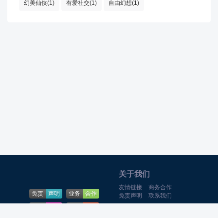
幻美仙侠(1)
有爱社交(1)
自由幻想(1)
关于我们
友情链接
商务合作
免责
声明
业务
合作
免责声明
联系我们
下载
帮助
问题
反馈
Theme By
游戏猫
合作QQ:369-