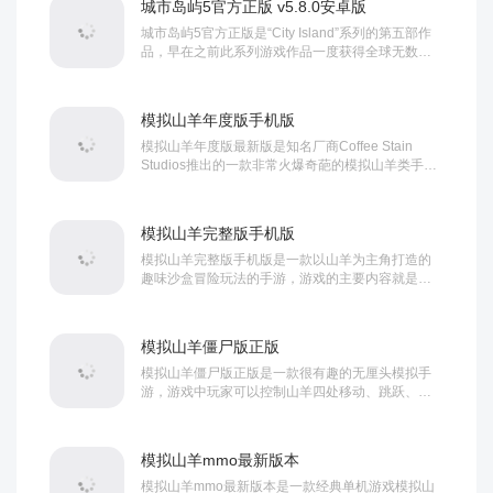
城市岛屿5官方正版 v5.8.0安卓版
城市岛屿5官方正版是“City Island”系列的第五部作
品，早在之前此系列游戏作品一度获得全球无数玩
家的推崇和喜爱，虽然现在热度不如当年，但依旧
有着不少忠实玩家，因此小编就将该游戏近期更新
发布以来的全新版本带给你。...
模拟山羊年度版手机版
模拟山羊年度版最新版是知名厂商Coffee Stain
Studios推出的一款非常火爆奇葩的模拟山羊类手机
游戏，该版本整合了至今发布的所有DLC，并加入
一些新的内容，玩家将控制一只山羊进行一系列的
奇怪的破坏活动，非常欢乐。...
模拟山羊完整版手机版
模拟山羊完整版手机版是一款以山羊为主角打造的
趣味沙盒冒险玩法的手游，游戏的主要内容就是让
玩家控制一只山羊进行一系列的破坏活动，山羊可
破坏在你视野内一切东西，然后你就可以得到相应
的分数，并且如果在破坏东西之后再...
模拟山羊僵尸版正版
模拟山羊僵尸版正版是一款很有趣的无厘头模拟手
游，游戏中玩家可以控制山羊四处移动、跳跃、攻
击、还能伸出舌头进行物体抓取，具有一定的操作
性，而且地图比较开阔，玩家移动也比较自由，同
时游戏中还设计了不少游戏要素，比如建...
模拟山羊mmo最新版本
模拟山羊mmo最新版本是一款经典单机游戏模拟山