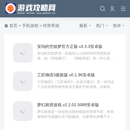
首页
>
手机游戏
>
经营养成
最新
热门
热评
安珀的空姐梦官方正版 v3.3.3安卓版
安珀的空姐梦是一款激动人心的时间管理冒险游
戏，由《美味餐厅》、《绚丽风采》和《中心医
院》的制作者 GameHouse 最新推出，在《安珀的
空姐梦：希望高飞》中，玩家可以一尝空乘员的绚
烂生活。游戏的剧情是安珀·霍尔是斯纳...
工匠物语3最新版 v0.1.96安卓版
工匠物语3（工匠物语3：合成与魔法）是一款结合
了点击放置和角色扮演元素的手机游戏。玩家将继
承爷爷留下的破旧铁匠铺，踏上自力更生、振兴家
业的冒险旅程。游戏的核心玩法围绕着深度合成系
统展开，玩家需要收集来自魔物、市集...
梦幻厨房游戏 v2.2.01.5089安卓版
梦幻厨房是一款轻松治愈的模拟经营类手游，将美
食制作与温馨社交巧妙融合。玩家将化身餐厅大
厨，从一家温馨小店起步，通过研发全球特色料
理、设计个性化厨房布局，逐步打造专属的美食王