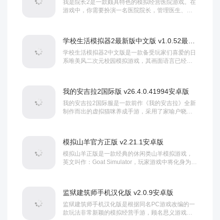
我是院长2是一款颇具特色的模拟经营医院游戏。在
游戏中，你需要扮演一名医院院长，管理医生、护
士和检验师。你将面临许多现实问题，例如员工要
求涨薪、跳槽，病人逃费，医闹等等。怎样应对这
些问题将成为你的最大挑战。...
学校生活模拟器2最新版中文版 v1.0.52最新版
学校生活模拟器2中文版是一款备受玩家们喜爱的日
系唯美风二次元校园模拟游戏，其画面语言已经汉
化，玩家进入游戏后便可轻松触点游玩。整款游戏
采用了最新的物理引擎打造，让玩家体验真实的校
园模拟之感，在精制的画面制作上...
我的安吉拉2国际版 v26.4.0.41994安卓版
我的安吉拉2国际服是一款前作《我的安吉拉》全新
制作而出的虚拟猫咪养成手游，采用了家喻户晓的IP
和精致优雅的画风制作而成，不论是逼真生动的游
戏场景，栩栩如生的安吉拉形象，都为玩家带来了
全新的视觉享受。游戏的玩法元...
模拟山羊官方正版 v2.21.1安卓版
模拟山羊正版是一款经典的休闲类山羊模拟游戏，
英文叫作：Goat Simulator，玩家游戏中将化身为一
只山羊，你可以进行一系列的破坏活动，如加速奔
跑、用羊角撞人、破坏建筑设施等，尽情释放生活
中学习工作的压力。...
监狱建筑师手机汉化版 v2.0.9安卓版
监狱建筑师手机汉化版是根据同名PC游戏改编的一
款玩法非常新颖的模拟经营手游，顾名思义游戏中