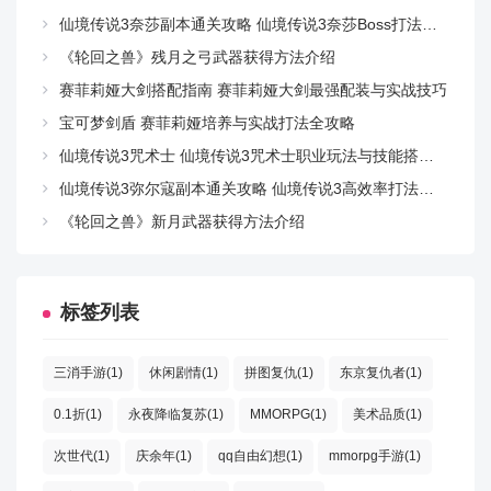
仙境传说3奈莎副本通关攻略 仙境传说3奈莎Boss打法与队伍配置详解
《轮回之兽》残月之弓武器获得方法介绍
赛菲莉娅大剑搭配指南 赛菲莉娅大剑最强配装与实战技巧
宝可梦剑盾 赛菲莉娅培养与实战打法全攻略
仙境传说3咒术士 仙境传说3咒术士职业玩法与技能搭配详解
仙境传说3弥尔寇副本通关攻略 仙境传说3高效率打法与BOSS机制详解
《轮回之兽》新月武器获得方法介绍
标签列表
三消手游(1)
休闲剧情(1)
拼图复仇(1)
东京复仇者(1)
0.1折(1)
永夜降临复苏(1)
MMORPG(1)
美术品质(1)
次世代(1)
庆余年(1)
qq自由幻想(1)
mmorpg手游(1)