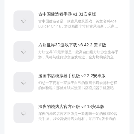
你将以一名监狱工程师的身份，通过上帝视角对监
狱进行策略布局，在这里你不但需要针对性的完成
长官交付的任务，合理把握资源，雇佣...
古中国建造者手游 v1.01安卓版
古中国建造者是一款古风建筑游戏，英文名叫Age
Builder China，游戏画面非常的古风清新，玩家需
要在游戏中建造各种具有文化意义的建筑，设计美
观好看的造型，搭配不同的装饰品，游戏自由度
高，玩家可以自由的自行建造与规划。...
方块世界3D游戏下载 v3.42.2 安卓版
方块世界3D最新版是一款高自由度方块沙盒生存手
游，风格与经典沙盒游戏相近，全方块构成的立体
画面简洁耐看，各类建筑建模精致细腻。开局玩家
从零打造专属村庄，外出开采各类基础素材，自由
搭建多元设施，既能修建学校、医院这类...
漫画书店模拟器手机版 v2.2.2安卓版
幻想一下拥有一家属于自己的漫画书店会是种怎样
的体验呢？那就来试试漫画书店模拟器手机版吧，
这是一款以漫画书店经营为核心的模拟游戏，在这
里玩家将化身书店老板，起初，玩家只有一个简朴
的店面，从进货的选择、价格的决定再到...
深夜的烧烤店官方正版 v2.18安卓版
深夜的烧烤店官方正版是一款趣味十足的模拟经营
类手游，以经营烧烤店为题材，采用了q版卡通的画
风设计，拥有清晰简约的游戏画面，制作精湛的烧
烤店场景，丰富多样的食材，真实还原的烧烤店经