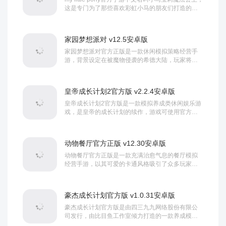
这是专门为了那些喜欢彩虹小马的朋友们打造的免
费手游，让你可以和自己喜欢的小马一同享受快乐
的冒险之旅。在游戏中玩家们将会遇到超过300位角
色，今天见到有皇家血统的...
家园梦想派对 v12.5安卓版
家园梦想派对官方正版是一款休闲模拟策略经营手
游，背景设定在被魔物侵袭的希德大陆，玩家将扮
演庄园主，为拯救濒危的世界树，通过种田获取更
多的资源重建庄园，和朋友组建城邦，探索世界真
相。在家园梦想派对游戏中玩家可以对自...
皇帝成长计划2官方版 v2.2.4安卓版
皇帝成长计划2官方版是一款模拟养成类休闲娱乐游
戏，是皇帝的成长计划的续作，游戏可使用官方账
号一键登录，新手玩家登录进入之后，不仅能享受
官方推出的福利活动，而且还能免费领取官方发放
的专属礼包、新手礼包等大量的游戏...
动物餐厅官方正版 v12.30安卓版
动物餐厅官方正版是一款充满治愈气息的餐厅模拟
经营手游，以其可爱的卡通风格吸引了众多玩家，
在这里你将成为这家简陋的餐厅的老板，你要做出
花式料理，吸引脾性各异的客人上门，怀揣着将餐
厅发扬光大的理想不断的努力，通过研发...
豪杰成长计划官方版 v1.0.31安卓版
豪杰成长计划官方版是由四三九九网络股份有限公
司发行，由比目鱼工作室倾力打造的一款养成模拟
类手游，该游戏提供了多种身份供玩家选择，无论