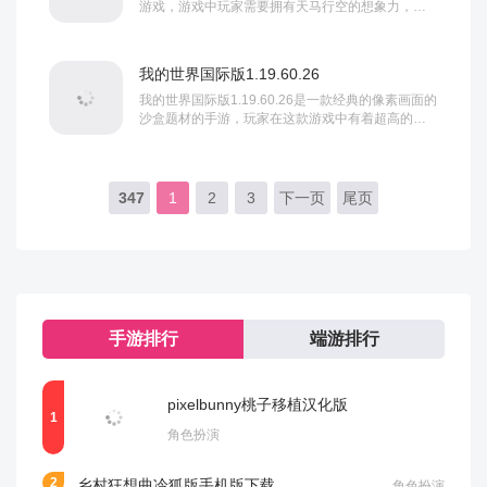
游戏，游戏中玩家需要拥有天马行空的想象力，近
乎无限的游戏机制，玩家可以创造无限的可能，使
用方块搭建各种建筑物，玩法自由度很高，玩家可
以探索随机生成的世界，喜欢的玩家不妨下...
我的世界国际版1.19.60.26
我的世界国际版1.19.60.26是一款经典的像素画面的
沙盒题材的手游，玩家在这款游戏中有着超高的自
由度，在这里玩家可以在随机生成的世界探索冒
险，还能搜集各种资源，打造更多道具装备，发挥
你的想象力与创造力，开始打造一个属于...
347
1
2
3
下一页
尾页
手游排行
端游排行
pixelbunny桃子移植汉化版
角色扮演
乡村狂想曲冷狐版手机版下载
角色扮演