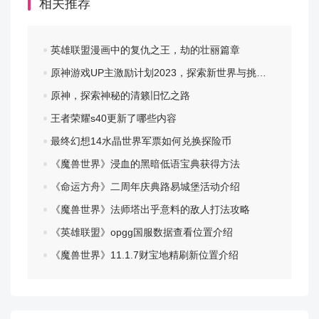
相关推荐
王者荣耀体验服2025新版 v10.41.1.18 下
英雄联盟漫画中的复仇之王，劫的壮丽篇章
载
原神游戏UP主激励计划2023，探索新世界与挑战自我
百度网盘下载
下载
原神，探索神秘的清籁旧忆之路
王者荣耀s40更新了哪些内容
夸克网盘下载
下载
最终幻想14水晶世界军票如何兑换探险币
电脑版下载
下载
《魔兽世界》浸血的黑暗低语宝典获得方法
《命运方舟》二周年庆典路易城堡活动介绍
安卓版下载
下载
《魔兽世界》法师塔出乎意料的敌人打法攻略
《英雄联盟》opgg国服数据查看位置介绍
《魔兽世界》11.1.7财宝地精刷新位置介绍