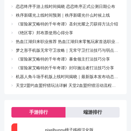
恋恋终序手游上线时间揭晓 恋恋终序正式公测日期公布
秩序新曙光上线时间预测｜秩序新曙光什么时候上线
《冒险家艾略特的千年奇谭》圣剑光耀之刃获得方法介绍
《绝区零》邦布票使用心得分享
热血江湖归来职业推荐 热血江湖归来零氪玩家首选职业指南
梦之形手机版无常守卫攻略｜无常守卫打法技巧与弱点解析
《冒险家艾略特的千年奇谭》暴食领主打法技巧分享
《冒险家艾略特的千年奇谭》封印施法者打法技巧分享
机器人角斗场手机版上线时间揭晓｜最新版本发布动态与预约入口
天堂2盟约血盟狩猎玩法详解 天堂2血盟狩猎活动流程与技巧指南
手游排行
端游排行
pixelbunny桃子移植汉化版