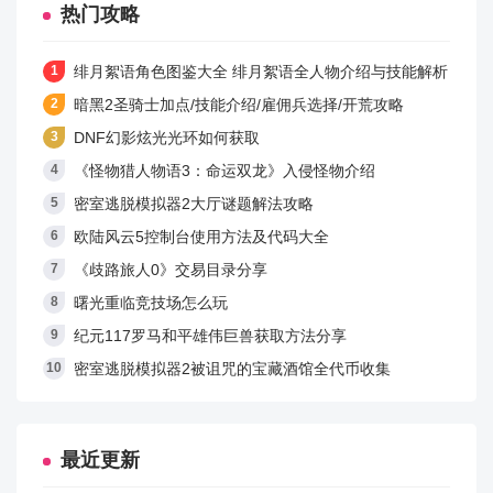
热门攻略
绯月絮语角色图鉴大全 绯月絮语全人物介绍与技能解析
暗黑2圣骑士加点/技能介绍/雇佣兵选择/开荒攻略
DNF幻影炫光光环如何获取
《怪物猎人物语3：命运双龙》入侵怪物介绍
密室逃脱模拟器2大厅谜题解法攻略
欧陆风云5控制台使用方法及代码大全
《歧路旅人0》交易目录分享
曙光重临竞技场怎么玩
纪元117罗马和平雄伟巨兽获取方法分享
密室逃脱模拟器2被诅咒的宝藏酒馆全代币收集
最近更新