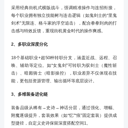
采用经典街机式横版战斗，强调精准操作与连招衔接，
每个职业拥有独立技能树与连击逻辑（如鬼剑士的“里鬼
剑术”无限连、格斗家的浮空追击），配合拳拳到肉的打
击感与特效反馈，重现街机黄金时代的操作爽感。
2、多职业深度分化
18个基础职业+超50种转职分支，涵盖近战、远程、召
唤、辅助等定位。如“女鬼剑”可转职为驭剑士（魔性斩
击）、暗殿骑士（暗影操控），职业差异不仅体现在技
能，更包括资源管理、输出循环等底层设计。
3、多维装备进化链
装备品级从稀有→史诗→神话分层，通过强化、增幅、
附魔逐级提升，套装效果（如“忆”“痕”固定套装）提供成
型捷径，自定义史诗保留深度搭配空间1。