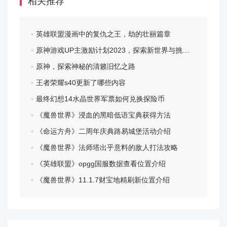
相关推荐
70技能-vp2分析：范围增加，并且可以柔化小火，技能
倾泻速度变快，爆发能力强。vp1是改为充能技能，选择
英雄联盟漫画中的复仇之王，劫的壮丽篇章
vp1也可以，个人推荐vp2。
原神游戏UP主激励计划2023，探索新世界与挑战自我
原神，探索神秘的清籁旧忆之路
王者荣耀s40更新了哪些内容
进化4
最终幻想14水晶世界军票如何兑换探险币
75技能-vp1分析：技能演出时间减少，加快爆发，vp2可
《魔兽世界》浸血的黑暗低语宝典获得方法
以控怪且可以初始化扎热cd，但是现在boss基本都是建
《命运方舟》二周年庆典路易城堡活动介绍
筑霸体，控制效果就显得比较鸡肋，个人推荐vp1。
《魔兽世界》法师塔出乎意料的敌人打法攻略
《英雄联盟》opgg国服数据查看位置介绍
《魔兽世界》11.1.7财宝地精刷新位置介绍
进化5
80技能-vp1分析：雷云时间改为无限且可以索敌，增强
持续输出能力，对于楼主这种比较懒的玩家来说vp1是非