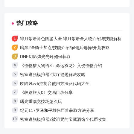
常适合的。vp2就当做一个大技能来用了，瞬间爆发能力
强点。
热门攻略
绯月絮语角色图鉴大全 绯月絮语全人物介绍与技能解析
游戏亮点
暗黑2圣骑士加点/技能介绍/雇佣兵选择/开荒攻略
1、玩家可以在游戏中，通过精妙的操作、灵敏的反应以
DNF幻影炫光光环如何获取
及对技能组合的理解，打出华丽的连续技并最终战胜对
《怪物猎人物语3：命运双龙》入侵怪物介绍
手。
密室逃脱模拟器2大厅谜题解法攻略
2、多个各具特色的职业可供自由选择，有刚正爽直的鬼
欧陆风云5控制台使用方法及代码大全
剑士，有放荡不羁的枪手，有以抓抱近身格斗见长的格
《歧路旅人0》交易目录分享
斗家，有能使用元素魔法召唤恶魔的魔法师，还有攻防
曙光重临竞技场怎么玩
平衡的圣职者等。
纪元117罗马和平雄伟巨兽获取方法分享
密室逃脱模拟器2被诅咒的宝藏酒馆全代币收集
3、玩家可以在游戏中自由选择自己喜欢的装扮，还可以
合成装扮来提升装扮属性。