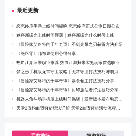
4、游戏中还有武器防具强化系统，可以把喜欢的任何武
最近更新
器防具进行强化升级。
恋恋终序手游上线时间揭晓 恋恋终序正式公测日期公布
更新日志
秩序新曙光上线时间预测｜秩序新曙光什么时候上线
v34.3.7.2版本
《冒险家艾略特的千年奇谭》圣剑光耀之刃获得方法介绍
《绝区零》邦布票使用心得分享
1、新增<美神维纳斯>剧情任务。
热血江湖归来职业推荐 热血江湖归来零氪玩家首选职业指南
2、新增<美神维纳斯>军团玩法。
梦之形手机版无常守卫攻略｜无常守卫打法技巧与弱点解析
《冒险家艾略特的千年奇谭》暴食领主打法技巧分享
DNF电脑版 v34.3.7.2 下载
《冒险家艾略特的千年奇谭》封印施法者打法技巧分享
机器人角斗场手机版上线时间揭晓｜最新版本发布动态与预约入口
百度网盘下载
下载
天堂2盟约血盟狩猎玩法详解 天堂2血盟狩猎活动流程与技巧指南
夸克网盘下载
下载
电脑版下载
下载
手游排行
端游排行