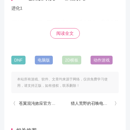
进化1
40技能-vp2分析：可以用其他技能柔化释放，且没有释
放动作，加快爆发和技能倾泻速度，技能冷却比较快，
阅读全文
范围也不算小。
DNF
电脑版
2D横板
动作游戏
进化2
45技能-vp2分析：脱手且技能演出加快，大大加快爆发
本站所有游戏、软件、文章均来源于网络，仅供免费学习使
用，请支持正版，如有侵权，联系删除！
能力，vp1是技能释放时有无敌效果，也可以选择vp1增
加实战容错。
苍翼混沌效应官方中文版
猎人荒野的召唤电脑版3037
进化3