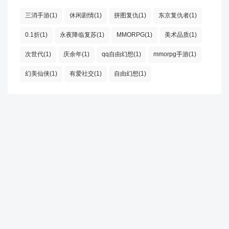
出中包含定位键
三消手游(1)
休闲剧情(1)
拼图复仇(1)
东京复仇者(1)
Localization.ToggleOnlyKeyInLocOutput - 在本地化输出中
0.1折(1)
永夜降临复苏(1)
MMORPG(1)
美术品质(1)
仅显示定位键
次世代(1)
庆余年(1)
qq自由幻想(1)
mmorpg手游(1)
Localization.ToggleSkipDataSystemInLocOutput - 在本地
幻美仙侠(1)
有爱社交(1)
自由幻想(1)
化中完全跳过数据系统
Log.ClearAll - 清除所有日志
Log.ClearErrorLog - 清除error.log并重置错误计数
Manpower - 获得人力资源
Map.SavePNG - 以特定颜色模式保存地图PNG
Map.SavePNGScaled - 以选定大小和特定颜色模式保存
地图PNG