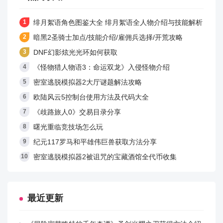
Dockables.ShowManager - 显示可停靠布局管理器
绯月絮语角色图鉴大全 绯月絮语全人物介绍与技能解析
Doom - 获得毁灭度资源
暗黑2圣骑士加点/技能介绍/雇佣兵选择/开荒攻略
DNF幻影炫光光环如何获取
Ecs.RunRenderingBenchmark - 执行ECS渲染基准测试
《怪物猎人物语3：命运双龙》入侵怪物介绍
FastDiplo - 切换快速外交作弊模式
密室逃脱模拟器2大厅谜题解法攻略
欧陆风云5控制台使用方法及代码大全
FastRebels - 切换快速叛乱作弊模式
《歧路旅人0》交易目录分享
FullSettings - 生成包含所有选项的设置，即使未修改的选
曙光重临竞技场怎么玩
项也包含
纪元117罗马和平雄伟巨兽获取方法分享
密室逃脱模拟器2被诅咒的宝藏酒馆全代币收集
GUI.AnimationTimeline.LogStats - 将GUI动画时间线系统
统计信息转储到调试日志
最近更新
GUI.ClearWidgets - 清除虚拟小部件
GUI.CreateDockable - 创建虚拟可停靠小部件