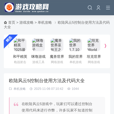
首页
>
游戏攻略
>
单机攻略
欧陆风云5控制台使用方法及代码
大全
精选
和平精英
咪噜游戏
魔兽世界
我的世界
坦克世界
《魔
2025最
盒子
巫妖王之
1.7.10电
World Of
界》
枪战射击
游戏工具
网络游戏
单机游戏
网络游戏
单机
新版
怒 国服
脑版 官
Tanks 国
怀旧
中文客户
方正式版
服客户端
色客
端
欧陆风云5控制台使用方法及代码大全
单机攻略
2025-11-06 07:10:42
1044
在欧陆风云5游戏中，玩家们可以通过控制台
使用代码来进行作弊，许多玩家不知道控制