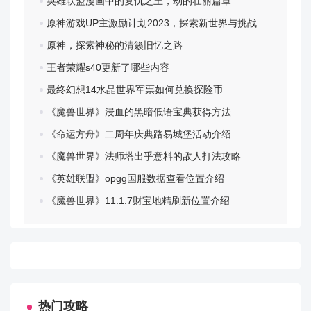
英雄联盟漫画中的复仇之王，劫的壮丽篇章
Debug.TextureMode - 启用调试用的纹理模式
原神游戏UP主激励计划2023，探索新世界与挑战自我
DelayDiploReply - 切换延迟外交回复作弊模式
原神，探索神秘的清籁旧忆之路
王者荣耀s40更新了哪些内容
Dockables.Create - 创建可停靠窗口
最终幻想14水晶世界军票如何兑换探险币
Dockables.CreateUserLayout - 创建当前布局的新用户布
《魔兽世界》浸血的黑暗低语宝典获得方法
局副本
《命运方舟》二周年庆典路易城堡活动介绍
Dockables.DeleteUserLayout - 删除用户布局
《魔兽世界》法师塔出乎意料的敌人打法攻略
《英雄联盟》opgg国服数据查看位置介绍
Dockables.HideLayout - 隐藏任何显示的可停靠布局
《魔兽世界》11.1.7财宝地精刷新位置介绍
Dockables.SaveUserLayout - 将当前布局作为用户布局保
存到磁盘
Dockables.ShowLayout - 显示现有（用户）布局，隐藏当
前布局
热门攻略