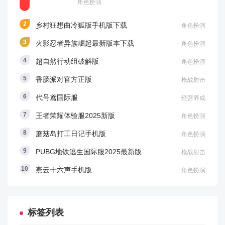
角色扮演
InstantConstruction - 切换即时建造作弊模式
乡村狂想曲冷狐版手机版下载
角色扮演
火影忍者异族崛起最新版本下载
角色扮演
InstantExploration - 切换即时探索作弊模式
超自然行动组破解版
角色扮演
InstantMission - 切换即时任务作弊模式
香肠派对官方正版
枪战射击
InstantMove - 切换即时移动作弊模式
代号鸢国际服
经营养成
王者荣耀体验服2025新版
角色扮演
InstantSiege - 切换即时围城作弊模式
蘑菇岛打工日记手机版
角色扮演
InstantWar - 切换即时战争作弊模式
PUBG地铁逃生国际服2025最新版
枪战射击
Karma - 获得业力资源
燕云十六声手机版
角色扮演
LoadingScreen - 切换加载屏幕作弊模式
标签列表
Localization.ToggleIncludeKeyInLocOutput - 在本地化输