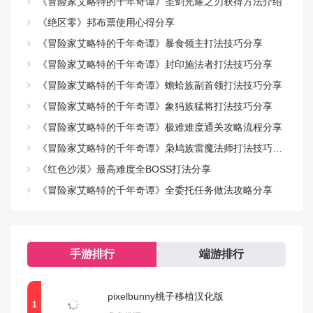
《冒险家艾略特的千年奇谭》圣剑光耀之刃获得方法介绍
《绝区零》邦布票使用心得分享
GUI.CreateWidget - 创建虚拟小部件
《冒险家艾略特的千年奇谭》暴食领主打法技巧分享
GUI.ToggleCursor - 创建基于PDX GUI的软件光标（如果
《冒险家艾略特的千年奇谭》封印施法者打法技巧分享
尚未创建），否则销毁
《冒险家艾略特的千年奇谭》蟾蛤族副首领打法技巧分享
《冒险家艾略特的千年奇谭》象犸族猛将打法技巧分享
GovernmentPower - 获得政府权力资源（正统性在这里）
《冒险家艾略特的千年奇谭》极难难度通关攻略流程分享
Graphics.CapFramerate - 限制帧率
《冒险家艾略特的千年奇谭》枭鸠族雷魔法师打法技巧分享
《红色沙漠》最高难度全BOSS打法分享
Graphics.DumpMemoryInformation - 转储内存信息
《冒险家艾略特的千年奇谭》全委托任务做法攻略分享
Harmony - 获得和谐度资源
Honor - 获得荣誉资源
手游排行
端游排行
Inflation - 获得通货膨胀资源
pixelbunny桃子移植汉化版
InstantCasusBelli - 切换即时宣战理由作弊模式