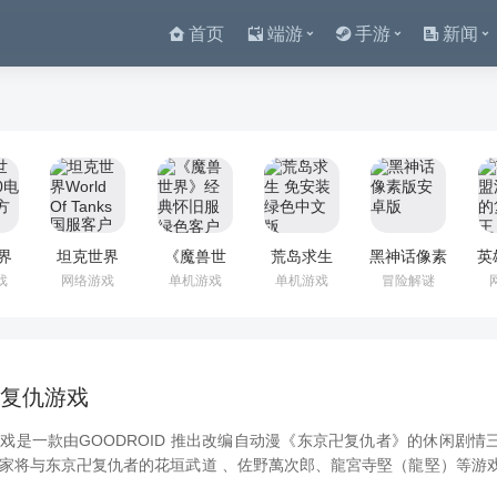
首页
端游
手游
新闻
界
坦克世界
《魔兽世
荒岛求生
黑神话像素
英
0电脑
World Of
界》经典怀
免安装绿色
版安卓版
画
戏
网络游戏
单机游戏
单机游戏
冒险解谜
方正
Tanks 国服
旧服绿色客
中文版
之
客户端
户端
复仇游戏
戏是一款由GOODROID 推出改编自动漫《东京卍复仇者》的休闲剧情
家将与东京卍复仇者的花垣武道 、佐野萬次郎、龍宮寺堅（龍堅）等游
，打倒各方黑势力，成功的达成制霸全国的最终目标。...