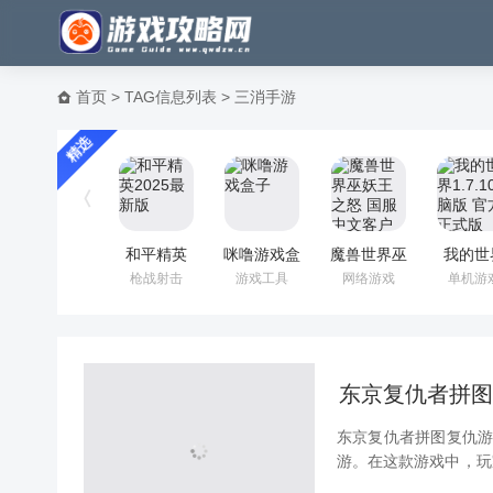
首页
> TAG信息列表 > 三消手游
精选
和平精英
咪噜游戏盒
魔兽世界巫
我的世
2025最新
子
妖王之怒
1.7.1
枪战射击
游戏工具
网络游戏
单机游
版
国服中文客
版 官
户端
式版
东京复仇者拼图
东京复仇者拼图复仇游
游。在这款游戏中，玩
为伙伴，组成东京卍会