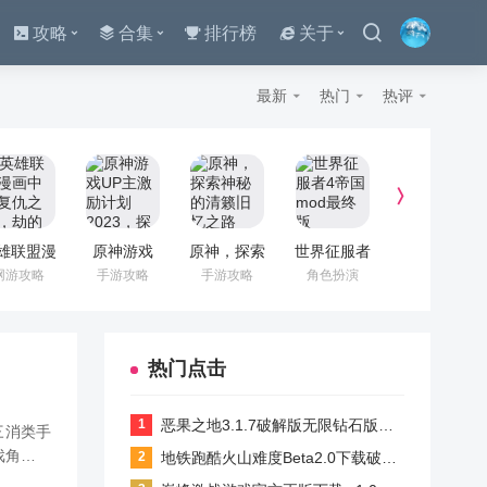
攻略
合集
排行榜
关于
最新
热门
热评
雄联盟漫
原神游戏
原神，探索
世界征服者
王者荣耀前
中的复仇
UP主激励
神秘的清籁
4帝国mod
瞻版官方新
网游攻略
手游攻略
手游攻略
角色扮演
角色扮演
王，劫的
计划
旧忆之路
最终版
版
壮丽篇章
2023，探
索新世界与
挑战自我
热门点击
恶果之地3.1.7破解版无限钻石版下载 v3.1.7 最新版
三消类手
戏角色成
地铁跑酷火山难度Beta2.0下载破解版 v6.05.1 安卓版