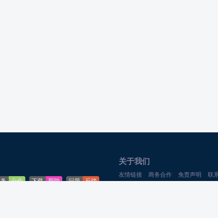
关于我们
友情链接
商务合作
免责声明
联
业务
合作
下载
帮助
问题
反馈
Theme By
游戏猫
合作QQ:369-852
主题
官网
Powered
游戏攻略网
CopyRright qwdzw.cn Rights Reserve
鲁ICP备20007539号-1
融合CDN
腾讯云
CDN
京东云