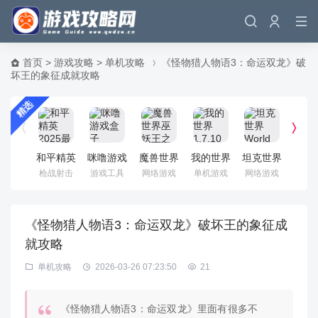
首页
>
游戏攻略
>
单机攻略
《怪物猎人物语3：命运双龙》破
坏王的象征成就攻略
精选
和平精英
咪噜游戏
魔兽世界
我的世界
坦克世界
《魔
2025最
盒子
巫妖王之
1.7.10电
World Of
界》
枪战射击
游戏工具
网络游戏
单机游戏
网络游戏
单机
新版
怒 国服
脑版 官
Tanks 国
怀旧
中文客户
方正式版
服客户端
色客
端
《怪物猎人物语3：命运双龙》破坏王的象征成
就攻略
单机攻略
2026-03-26 07:23:50
21
《怪物猎人物语3：命运双龙》里面有很多不