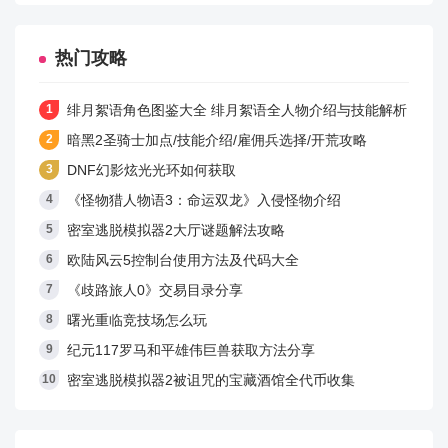
热门攻略
绯月絮语角色图鉴大全 绯月絮语全人物介绍与技能解析
暗黑2圣骑士加点/技能介绍/雇佣兵选择/开荒攻略
DNF幻影炫光光环如何获取
《怪物猎人物语3：命运双龙》入侵怪物介绍
密室逃脱模拟器2大厅谜题解法攻略
欧陆风云5控制台使用方法及代码大全
《歧路旅人0》交易目录分享
曙光重临竞技场怎么玩
纪元117罗马和平雄伟巨兽获取方法分享
密室逃脱模拟器2被诅咒的宝藏酒馆全代币收集