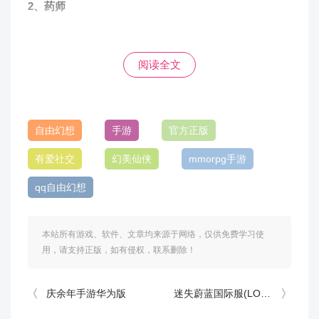
2、药师
拥有治疗和状态技能的远程法系职业，在队伍中起到治
疗和辅助的作用，同时也是队伍保护的重点对象，不论
阅读全文
何时何地，只要药师不死，想杀死他/她的队友真的没这
么容易。
武器：法杖
自由幻想
手游
官方正版
有爱社交
幻美仙侠
mmorpg手游
qq自由幻想
3、术士
输出十分暴力的远程法系职业，在队伍中是个全能支
本站所有游戏、软件、文章均来源于网络，仅供免费学习使
援，依靠强大的远程攻击技能，随时能保持对怪的输
用，请支持正版，如有侵权，联系删除！
出，亦能在危机之中凭借距离优势全身而退，有他/她在
队伍里刷怪速度更快。
庆余年手游华为版
迷失蔚蓝国际服(LOST in BLUE)