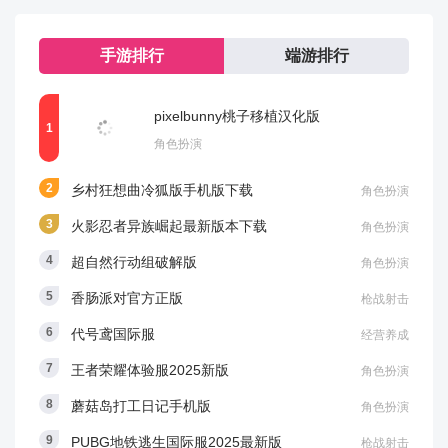
豪华巡游需要消费131400金币。
手游排行
端游排行
需要说明的是，花轿巡游阶段是可以跳过的，也就是说
pixelbunny桃子移植汉化版
玩家订婚之后，可以选择不进行巡游，而直接开启婚
角色扮演
礼，开启婚礼需要满足亲密度2000的要求，一般玩家达
到36级左右的时候，系统赠送的花束加起来应该正好可
乡村狂想曲冷狐版手机版下载
角色扮演
以满足2000亲密度。
火影忍者异族崛起最新版本下载
角色扮演
3、巡游路线
超自然行动组破解版
角色扮演
香肠派对官方正版
枪战射击
代号鸢国际服
经营养成
4、婚礼阶段
王者荣耀体验服2025新版
角色扮演
订婚或巡游结束之后，男女双方可以组队回到红娘处，
蘑菇岛打工日记手机版
角色扮演
点击NPC对话开启婚礼，随后两位新人将被传送进入婚
PUBG地铁逃生国际服2025最新版
枪战射击