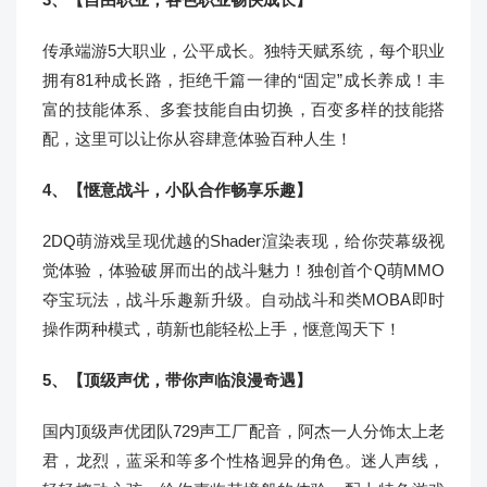
传承端游5大职业，公平成长。独特天赋系统，每个职业
拥有81种成长路，拒绝千篇一律的“固定”成长养成！丰
富的技能体系、多套技能自由切换，百变多样的技能搭
配，这里可以让你从容肆意体验百种人生！
4、【惬意战斗，小队合作畅享乐趣】
2DQ萌游戏呈现优越的Shader渲染表现，给你荧幕级视
觉体验，体验破屏而出的战斗魅力！独创首个Q萌MMO
夺宝玩法，战斗乐趣新升级。自动战斗和类MOBA即时
操作两种模式，萌新也能轻松上手，惬意闯天下！
5、【顶级声优，带你声临浪漫奇遇】
国内顶级声优团队729声工厂配音，阿杰一人分饰太上老
君，龙烈，蓝采和等多个性格迥异的角色。迷人声线，