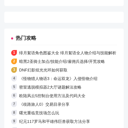
常重要，凭借着隐身技能，在战斗中成为优秀的隐形杀
手，帮助队伍出奇制胜。
武器：双刃
热门攻略
绯月絮语角色图鉴大全 绯月絮语全人物介绍与技能解析
6、气功师
暗黑2圣骑士加点/技能介绍/雇佣兵选择/开荒攻略
可攻可守的法系职业，即拥有增益buff强劲的团队辅助技
DNF幻影炫光光环如何获取
能，又拥有高额的单体伤害输出。拥有辅助型气功师的
《怪物猎人物语3：命运双龙》入侵怪物介绍
队伍如虎添翼，拥有输出型气功师的队伍所向披靡。
密室逃脱模拟器2大厅谜题解法攻略
欧陆风云5控制台使用方法及代码大全
武器：拳套
《歧路旅人0》交易目录分享
曙光重临竞技场怎么玩
纪元117罗马和平雄伟巨兽获取方法分享
二、结婚系统