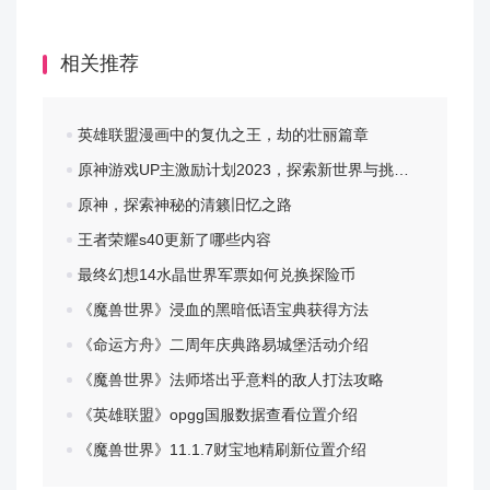
武器：魔杖
相关推荐
4、战士
英雄联盟漫画中的复仇之王，劫的壮丽篇章
更为侧重物理攻击的近战物理系职业，队伍中的输出和
原神游戏UP主激励计划2023，探索新世界与挑战自我
控制担当，血量高，杀伤力及破防能力强，是仅次于剑
原神，探索神秘的清籁旧忆之路
客的前排主力，一旦剑客倒下，战士便是替补肉盾的不
王者荣耀s40更新了哪些内容
二人选。
最终幻想14水晶世界军票如何兑换探险币
武器：枪
《魔兽世界》浸血的黑暗低语宝典获得方法
《命运方舟》二周年庆典路易城堡活动介绍
《魔兽世界》法师塔出乎意料的敌人打法攻略
5、刺客
《英雄联盟》opgg国服数据查看位置介绍
《魔兽世界》11.1.7财宝地精刷新位置介绍
爆发更强的近战物理系职业，同时也拥有较不错的团队
辅助能力，绝对的机会主义者，把握时机对刺客来说非