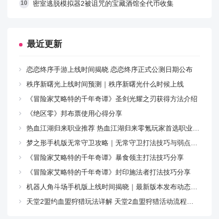
密室逃脱模拟器2被诅咒的宝藏酒馆全代币收集
在手游中，结婚共可以分为：订婚、巡游和婚礼这三个
阶段，下面我们就按三个不同的阶段给大家介绍一下结
婚的全过程吧。
最近更新
1、订婚阶段
恋恋终序手游上线时间揭晓 恋恋终序正式公测日期公布
秩序新曙光上线时间预测｜秩序新曙光什么时候上线
当玩家达到36级之后，可以组队来到龙城的红娘处，点
《冒险家艾略特的千年奇谭》圣剑光耀之刃获得方法介绍
击“开始求婚”，求婚需要消耗道具“同心结”，“同心结”在
商城的“婚恋专场”可以买到，也可以通过比武招亲玩法获
《绝区零》邦布票使用心得分享
得。
热血江湖归来职业推荐 热血江湖归来零氪玩家首选职业指南
梦之形手机版无常守卫攻略｜无常守卫打法技巧与弱点解析
《冒险家艾略特的千年奇谭》暴食领主打法技巧分享
2、花轿巡游
《冒险家艾略特的千年奇谭》封印施法者打法技巧分享
机器人角斗场手机版上线时间揭晓｜最新版本发布动态与预约入口
订婚以后便可以马上开启花轿巡游了，花轿巡游分为普
天堂2盟约血盟狩猎玩法详解 天堂2血盟狩猎活动流程与技巧指南
通巡游和豪华巡游两种，普通巡游需要消费5200金币，