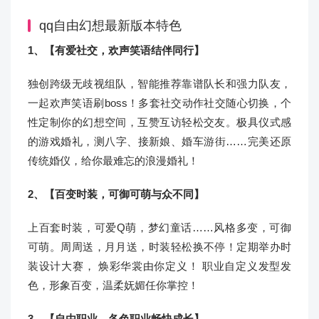
qq自由幻想最新版本特色
1、【有爱社交，欢声笑语结伴同行】
独创跨级无歧视组队，智能推荐靠谱队长和强力队友，
一起欢声笑语刷boss！多套社交动作社交随心切换，个
性定制你的幻想空间，互赞互访轻松交友。极具仪式感
的游戏婚礼，测八字、接新娘、婚车游街……完美还原
传统婚仪，给你最难忘的浪漫婚礼！
2、【百变时装，可御可萌与众不同】
上百套时装，可爱Q萌，梦幻童话……风格多变，可御
可萌。周周送，月月送，时装轻松换不停！定期举办时
装设计大赛， 焕彩华裳由你定义！ 职业自定义发型发
色，形象百变，温柔妩媚任你掌控！
3、【自由职业，各色职业畅快成长】