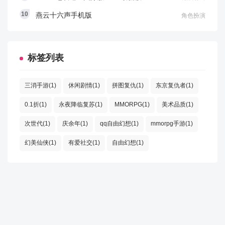
礼地图，婚礼流程如下图：
燕云十六声手机版
角色扮演
第一阶段：发送请柬
标签列表
新郎新娘可以在入口处点击与婚礼司仪对话，选择：开
始宣誓拜堂、发送请柬（家族）和发送请柬（好友）。
三消手游(1)
休闲剧情(1)
拼图复仇(1)
东京复仇者(1)
0.1折(1)
永夜降临复苏(1)
MMORPG(1)
美术品质(1)
传送进入结婚地图之后，会出现堵门玩法开始倒计时，
倒计时结束，则场内所有人立刻被传送至下一环节——
次世代(1)
庆余年(1)
qq自由幻想(1)
mmorpg手游(1)
堵门。
幻美仙侠(1)
有爱社交(1)
自由幻想(1)
第二阶段：堵门
堵门阶段时间为5分钟，堵门玩法开启之后，所有女性角
色将会被传送到阻挡门以内，而所有男性角色则被传送