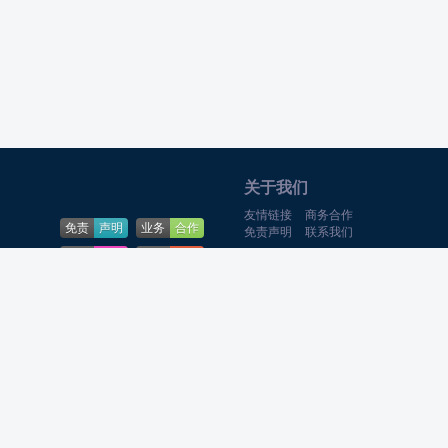
到阻挡门以外。
门外的男方亲友每次攻击将对门造成100点伤害，如果一
个人打的话2分半钟左右可以打完，但是，并没有这么简
单，在门内的女方可以对门进行修补，每次修补恢复门2
00点血量。守方如果守门成功，将获得元宝奖励。
关于我们
友情链接
商务合作
免责
声明
业务
合作
免责声明
联系我们
第三阶段：宣言拜堂
下载
帮助
问题
反馈
Theme By
游戏猫
合作QQ:369-
8522
网站
地图
通过了堵门阶段之后，队长点击与NPC对话，选择宣誓
CopyRright qwdzw.cn Rights
拜堂，双方新人在心型两侧按手印，新郎新娘正式开始
Theme
游戏攻略网
Reserved.
拜堂，走过绚烂的彩虹之桥，一对新人来到月老面前，
鲁ICP备20007539号-1
主题
官网
完成三拜天地之后该阶段才算结束，这一阶段算是比较
Powered
游戏攻略网
传统的中式婚礼风格。
MySSL
安全认证
融合CDN
腾讯云