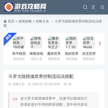
首页
>
游戏攻略
>
攻略大全
斗罗大陆猎魂世界控制流玩法搭
配
精选
和平精英
咪噜游戏
魔兽世界
我的世界
坦克世界
《魔
2025最
盒子
巫妖王之
1.7.10电
World Of
界》
枪战射击
游戏工具
网络游戏
单机游戏
网络游戏
单机
新版
怒 国服
脑版 官
Tanks 国
怀旧
中文客户
方正式版
服客户端
色客
端
斗罗大陆猎魂世界控制流玩法搭配
攻略大全
2025-07-22 20:24:59
68
在斗罗大陆猎魂世界中，玩家可以根据自己
的喜好进行不同的阵容搭配，其中有许多玩