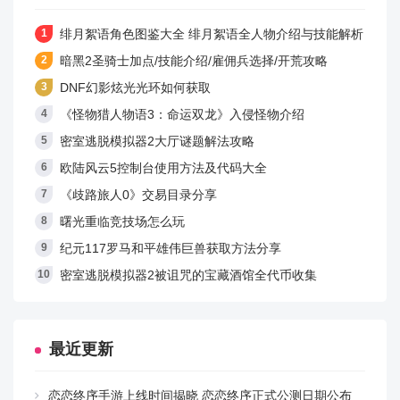
绯月絮语角色图鉴大全 绯月絮语全人物介绍与技能解析
暗黑2圣骑士加点/技能介绍/雇佣兵选择/开荒攻略
DNF幻影炫光光环如何获取
《怪物猎人物语3：命运双龙》入侵怪物介绍
密室逃脱模拟器2大厅谜题解法攻略
欧陆风云5控制台使用方法及代码大全
《歧路旅人0》交易目录分享
曙光重临竞技场怎么玩
纪元117罗马和平雄伟巨兽获取方法分享
密室逃脱模拟器2被诅咒的宝藏酒馆全代币收集
最近更新
恋恋终序手游上线时间揭晓 恋恋终序正式公测日期公布