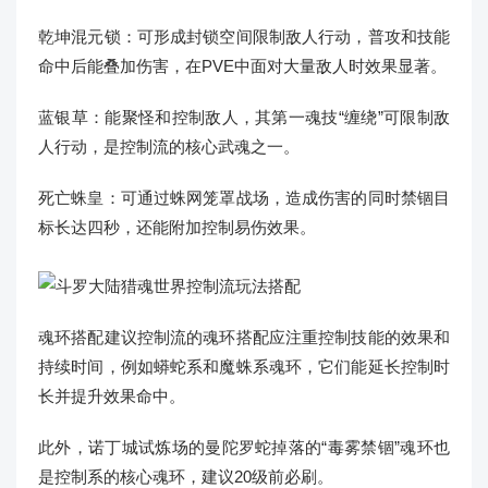
乾坤混元锁：可形成封锁空间限制敌人行动，普攻和技能
命中后能叠加伤害，在PVE中面对大量敌人时效果显著。
蓝银草：能聚怪和控制敌人，其第一魂技“缠绕”可限制敌
人行动，是控制流的核心武魂之一。
死亡蛛皇：可通过蛛网笼罩战场，造成伤害的同时禁锢目
标长达四秒，还能附加控制易伤效果。
魂环搭配建议控制流的魂环搭配应注重控制技能的效果和
持续时间，例如蟒蛇系和魔蛛系魂环，它们能延长控制时
长并提升效果命中。
此外，诺丁城试炼场的曼陀罗蛇掉落的“毒雾禁锢”魂环也
是控制系的核心魂环，建议20级前必刷。